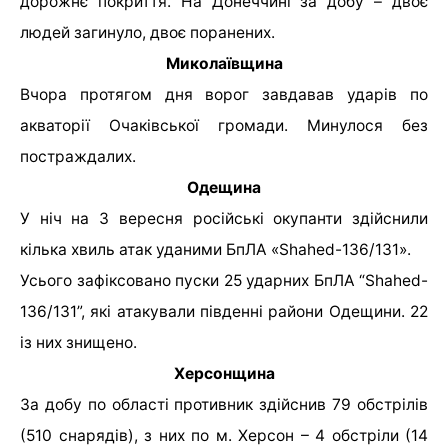
дорожнє покриття. На Донеччині за добу – двоє
людей загинуло, двоє поранених.
Миколаївщина
Вчора протягом дня ворог завдавав ударів по
акваторії Очаківської громади. Минулося без
постраждалих.
Одещина
У ніч на 3 вересня російські окупанти здійснили
кілька хвиль атак уданими БпЛА «Shahed-136/131».
Усього зафіксовано пуски 25 ударних БпЛА “Shahed-
136/131”, які атакували південні райони Одещини. 22
із них знищено.
Херсонщина
За добу по області противник здійснив 79 обстрілів
(510 снарядів), з них по м. Херсон – 4 обстріли (14