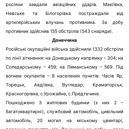
росіяни завдали авіаційних ударів. Макіївка,
Невське та Білогорівка постраждали від
артилерійських влучань противника. За добу
противник здійснив 155 обстрілів (543 снаряди).
Донеччина
Російські окупаційні війська здійснили 1332 обстріли
по лінії зіткнення: на Донецькому напрямку – 304; на
Соледарському – 459; на Лиманському – 569. Під
вогнем окупантів – 8 населених пунктів: Часів Яр,
Торецьк, Авдіївка, Вугледар, Краматорськ,
Красногорівка, с.Урожайне, с.Предтечине.
Пошкоджено 3 житлових будинки (з них 2 –
багатоквартирні), службовий автомобіль, цивільний
автомобіль, 20 могил на міському цвинтарі,