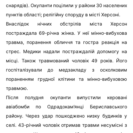
снарядів). Окупанти поцілили у райони 30 населених
пунктів області; релігійну споруду в місті Херсоні.
Внаслідок нічних обстрілів міста Херсон
постраждала 69-річна жінка. У неї мінно-вибухова
травма, поранення обличчя та гостра реакція на
стрес. Медики надали постраждалій допомогу на
місці. Також травмований чоловік 49 років. Його
госпіталізували до медзакладу з осколковим
пораненням грудної клітини та мінно-вибуховою
травмою.
Після полудня окупанти випустили керовані
авіабомби по Одрадокам’янці Бериславського
району. Через удар пошкоджено низку будинків у
селі. 43-річний чоловік отримав травми несумісні з