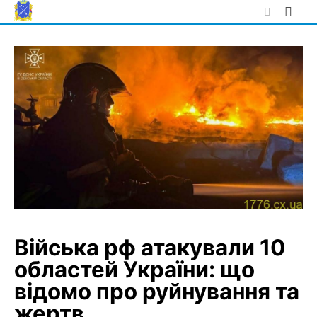
Skip
to
content
Війська рф атакували 10
областей України: що
відомо про руйнування та
жертв