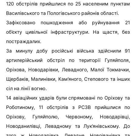
120 обстрілів прийшлися по 25 населеним пунктам
Василівського та Пологівського районів області.
Зафіксовано пошкодження або руйнування 21
об’єкту цивільної інфраструктури. На щастя, без
постраждалих.
За минулу добу російські війська здійснили 91
артилерійський обстріл по території Гуляйполя,
Оріхова, Новодарівки, Левадного, Малої Токмачки,
Щербаків, Малинівки, Кам’яного, Степового та інших
сіл на лінії вогню.
14 авіаційних ударів були спрямовані по Оріхову та
Роботиному, 11 обстрілів з РСЗВ прийшлися по
Оріхову, Гуляйполю, Червоному, Новодарівці,
Новоданилівці, Левадному та Лук’янівському. До
того ж Новодарівка, Левадне, Новоіванівка та