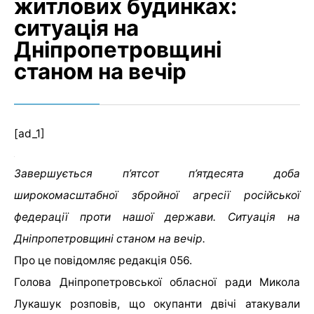
житлових будинках:
ситуація на
Дніпропетровщині
станом на вечір
[ad_1]
Завершується п’ятсот п’ятдесята доба
широкомасштабної збройної агресії російської
федерації проти нашої держави. Ситуація на
Дніпропетровщині станом на вечір.
Про це повідомляє редакція 056.
Голова Дніпропетровської обласної ради Микола
Лукашук розповів, що окупанти двічі атакували