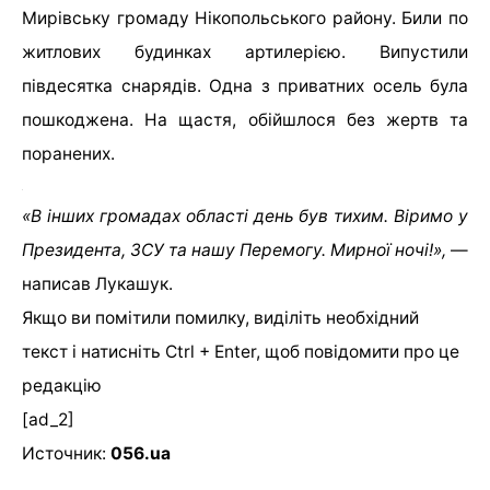
Мирівську громаду Нікопольського району. Били по
житлових будинках артилерією.
Випустили
півдесятка снарядів.
Одна з приватних осель була
пошкоджена. На щастя, обійшлося без жертв та
поранених.
«В інших громадах області день був тихим. Віримо у
Президента, ЗСУ та нашу Перемогу. Мирної ночі!»,
—
написав Лукашук.
Якщо ви помітили помилку, виділіть необхідний
текст і натисніть Ctrl + Enter, щоб повідомити про це
редакцію
[ad_2]
Источник:
056.ua