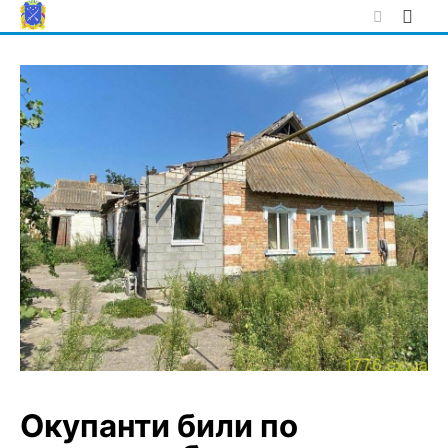
Skip
to
content
Окупанти били по