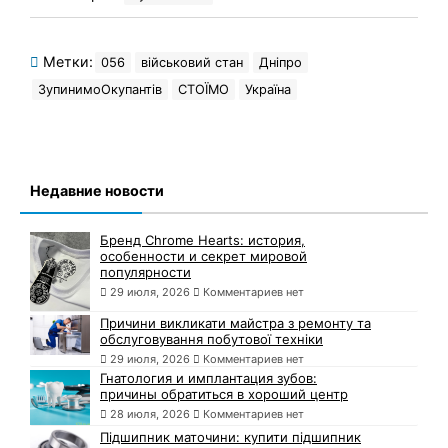
Метки:
056
військовий стан
Дніпро
ЗупинимоОкупантів
СТОЇМО
Україна
Недавние новости
Бренд Chrome Hearts: история,
особенности и секрет мировой
популярности
29 июля, 2026
Комментариев нет
Причини викликати майстра з ремонту та
обслуговування побутової техніки
29 июля, 2026
Комментариев нет
Гнатология и имплантация зубов:
причины обратиться в хороший центр
28 июля, 2026
Комментариев нет
Підшипник маточини: купити підшипник