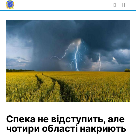
Skip
to
content
Спека не відступить, але
чотири області накриють