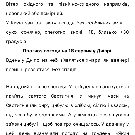
Вітер східного та північно-східного напрямків,
невеликий або помірний.
У Києві завтра також погода без особливих змін —
сухо, сонячно, спекотно, вночі +18, близько +30
градусів.
Прогноз погоди на 18 серпня у Дніпрі
Вдень у Дніпрі на небі з’являться хмари, які ввечері
повинні розсіятися. Без опадів.
Народний прогноз погоди: У цей день вшановується
пам’ять святого Євстигнія. У минулі часи на
Євстигнія їли сиру цибулю з хлібом, сіллю і квасом,
від чого були здоровими. А у кімнатах розвішували
зв’язки цибулі – щоб повітря очищалось. У давнину у
цей день визначали погоду на грудень: «Який