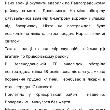
Рано вранці окупанти вдарили по Павлоградському
району на межі з Донеччиною. На місці обстрілу
рятувальники виявили 6-метрову воронку і уламки
від боєприпасу. Ніхто не постраждав, було
пошкоджено лінію електропередач. Наразі люди зі
світлом.
Також вранці та надвечір окупаційні війська рф
вгатили по Криворізькому району.
В Зеленодольській ТГ внаслідок обстрілу
постраждала жінка 58 років: вона дістала уламкове
поранення грудної клітини. Перебуває в лікарні в
стані середньої тяжкості.
Прилетіло у Криворізький район і надвечір.
Попередньо – минулося без жертв.
Нікопольська громада також була під ворожим