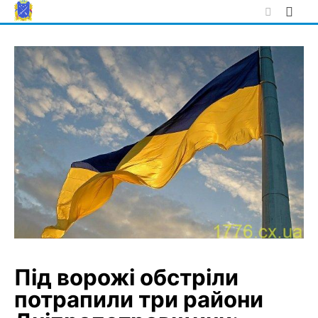
Skip
to
content
Під ворожі обстріли
потрапили три райони