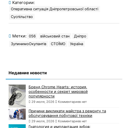
Категории:
Оперативна ситуація Дніпропетровської області
Суспільство
Метки:
056
військовий стан
Дніпро
ЗупинимоОкупантів
СТОЇМО
Україна
Недавние новости
Бренд Chrome Hearts: история,
особенности и секрет мировой
популярности
29 июля, 2026
Комментариев нет
Причини викликати майстра з ремонту та
обслуговування побутової техніки
29 июля, 2026
Комментариев нет
Гнатология и имплантация зубов: