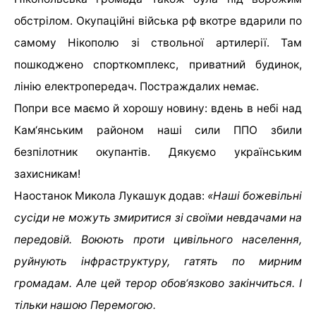
обстрілом. Окупаційні війська рф вкотре вдарили по
самому Нікополю зі ствольної артилерії. Там
пошкоджено спорткомплекс, приватний будинок,
лінію електропередач. Постраждалих немає.
Попри все маємо й хорошу новину: вдень в небі над
Кам‘янським районом наші сили ППО збили
безпілотник окупантів. Дякуємо українським
захисникам!
Наостанок Микола Лукашук додав:
«Наші божевільні
сусіди не можуть змиритися зі своїми невдачами на
передовій. Воюють проти цивільного населення,
руйнують інфраструктуру, гатять по мирним
громадам. Але цей терор обов‘язково закінчиться. І
тільки нашою Перемогою.