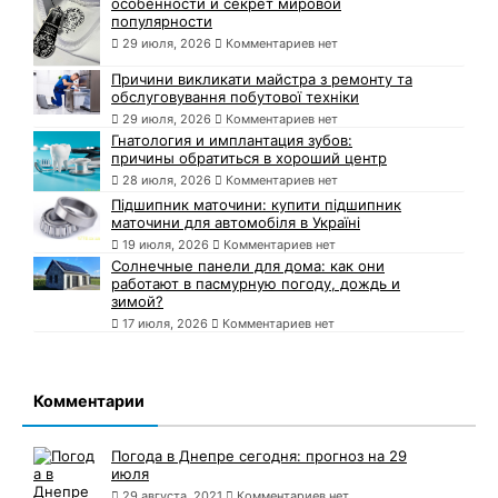
особенности и секрет мировой
популярности
29 июля, 2026
Комментариев нет
Причини викликати майстра з ремонту та
обслуговування побутової техніки
29 июля, 2026
Комментариев нет
Гнатология и имплантация зубов:
причины обратиться в хороший центр
28 июля, 2026
Комментариев нет
Підшипник маточини: купити підшипник
маточини для автомобіля в Україні
19 июля, 2026
Комментариев нет
Солнечные панели для дома: как они
работают в пасмурную погоду, дождь и
зимой?
17 июля, 2026
Комментариев нет
Комментарии
Погода в Днепре сегодня: прогноз на 29
июля
29 августа, 2021
Комментариев нет