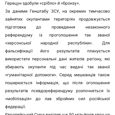
Герецун здобули «срібло» й «бронзу».
За даними Генштабу ЗСУ, на окремих тимчасово
зайнятих окупантами територіях продовжується
підготовка до проведення незаконного
референдуму із проголошення так званої
«херсонської народної республіки». Для
фальсифікації його результатів планується
використати персональні дані жителів регіону, які
збирають окупанти під час видачі так званої
«гуманітарної допомоги». Серед мешканців також
поширюється інформація, що після оголошення
результатів псевдореферендуму розпочнеться їх
«мобілізація» до лав збройних сил російської
федерації.
Європейський Союз виділив ще 50 мільйонів євро на