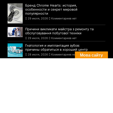
Бренд Chrome Hearts: история,
особенности и секрет мировой
популярности
29 июля, 2026
Комментариев нет
Причини викликати майстра з ремонту та
обслуговування побутової техніки
29 июля, 2026
Комментариев нет
Гнатология и имплантация зубов:
причины обратиться в хороший центр
28 июля, 2026
Комментариев нет
Мова сайту
Комментарии
Погода в Днепре сегодня: прогноз на 29
июля
29 августа, 2021
Комментариев нет
Три случая инфицирования: статистика