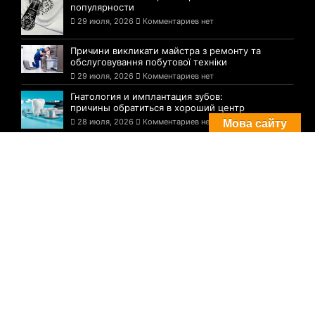
популярности
29 июля, 2026
Комментариев нет
Причини викликати майстра з ремонту та
обслуговування побутової техніки
29 июля, 2026
Комментариев нет
Гнатология и имплантация зубов:
причины обратиться в хороший центр
28 июля, 2026
Комментариев нет
Мова сайту
Комментарии
Погода в Днепре сегодня: прогноз на 29
июля
29 августа, 2021
Комментариев нет
Три случая инфицирования: статистика
по COVID-19 в Днепре на утро 29 июля
29 августа, 2021
Комментариев нет