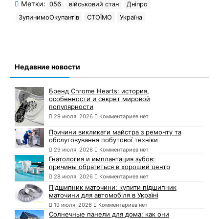
Метки:
056
військовий стан
Дніпро
ЗупинимоОкупантів
СТОЇМО
Україна
Недавние новости
Бренд Chrome Hearts: история,
особенности и секрет мировой
популярности
29 июля, 2026
Комментариев нет
Причини викликати майстра з ремонту та
обслуговування побутової техніки
29 июля, 2026
Комментариев нет
Гнатология и имплантация зубов:
причины обратиться в хороший центр
28 июля, 2026
Комментариев нет
Підшипник маточини: купити підшипник
маточини для автомобіля в Україні
19 июля, 2026
Комментариев нет
Солнечные панели для дома: как они