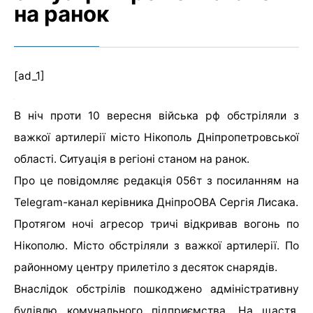
на ранок
[ad_1]
В ніч проти 10 вересня війська рф обстріляли з
важкої артилерії місто Нікополь Дніпропетровської
області. Ситуація в регіоні станом на ранок.
Про це повідомляє редакція 056т з посиланням на
Telegram-канал керівника ДніпроОВА Сергія Лисака.
Протягом ночі агресор тричі відкривав вогонь по
Нікополю. Місто обстріляли з важкої артилерії. По
районному центру прилетіло з десяток снарядів.
Внаслідок обстрілів пошкоджено адміністративну
будівлю комунального підприємства. На щастя,