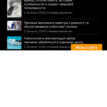
Бренд Chrome Hearts: история,
особенности и секрет мировой
популярности
29 июля, 2026
Комментариев нет
Причини викликати майстра з ремонту та
обслуговування побутової техніки
29 июля, 2026
Комментариев нет
Гнатология и имплантация зубов:
причины обратиться в хороший центр
28 июля, 2026
Комментариев нет
Мова сайту
Комментарии
Погода в Днепре сегодня: прогноз на 29
июля
29 августа, 2021
Комментариев нет
Три случая инфицирования: статистика
по COVID-19 в Днепре на утро 29 июля