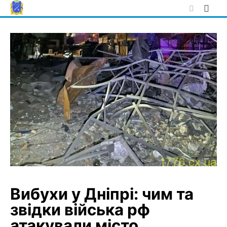
Skip
to
content
Вибухи у Дніпрі: чим та
звідки війська рф
атакували місто