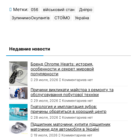
Метки:
056
військовий стан
Дніпро
ЗупинимоОкупантів
СТОЇМО
Україна
Недавние новости
Бренд Chrome Hearts: история,
особенности и секрет мировой
популярности
29 июля, 2026
Комментариев нет
Причини викликати майстра з ремонту та
обслуговування побутової техніки
29 июля, 2026
Комментариев нет
Гнатология и имплантация зубов:
причины обратиться в хороший центр
28 июля, 2026
Комментариев нет
Підшипник маточини: купити підшипник
маточини для автомобіля в Україні
19 июля, 2026
Комментариев нет