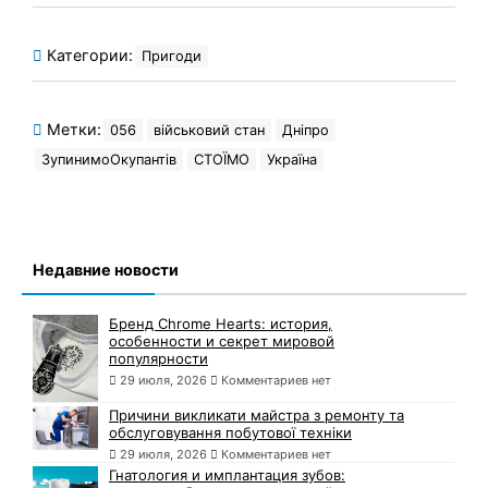
Категории:
Пригоди
Метки:
056
військовий стан
Дніпро
ЗупинимоОкупантів
СТОЇМО
Україна
Недавние новости
Бренд Chrome Hearts: история,
особенности и секрет мировой
популярности
29 июля, 2026
Комментариев нет
Причини викликати майстра з ремонту та
обслуговування побутової техніки
29 июля, 2026
Комментариев нет
Гнатология и имплантация зубов: