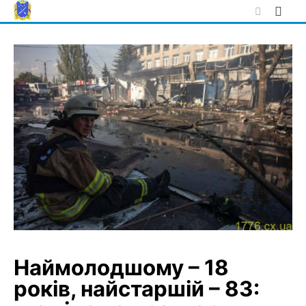
Skip
to
content
Наймолодшому – 18
років, найстаршій – 83: