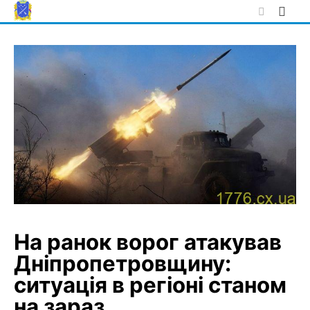
Skip
to
content
На ранок ворог атакував
Дніпропетровщину:
ситуація в регіоні станом
на зараз