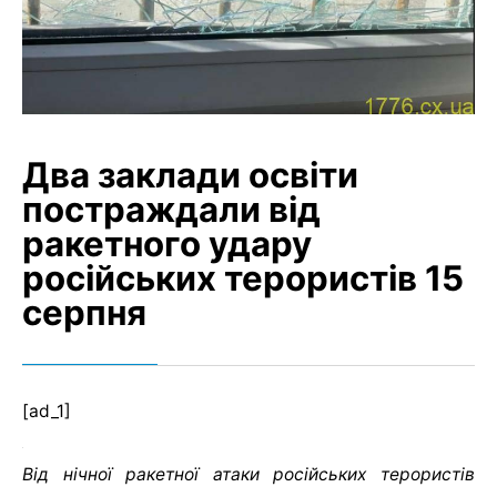
Два заклади освіти
постраждали від
ракетного удару
російських терористів 15
серпня
[ad_1]
Від нічної ракетної атаки російських терористів