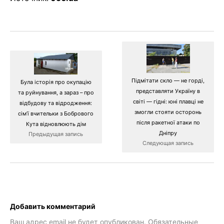
Підмітати скло — не горді,
Була історія про окупацію
представляти Україну в
та руйнування, а зараз – про
світі — гідні: юні плавці не
відбудову та відродження:
змогли стояти осторонь
сім’ї вчительки з Бобрового
після ракетної атаки по
Кута відновлюють дім
Дніпру
Предыдущая запись
Следующая запись
Добавить комментарий
Ваш адрес email не будет опубликован.
Обязательные