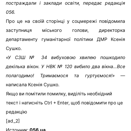
постраждали і заклади освіти, передає редакція
056.
Про це на своїй сторінці у соцмережі повідомила
заступниця міського голови, директорка
департаменту гуманітарної політики ДМР Ксенія
Сушко.
«У СЗШ № 34 вибуховою хвилею пошкодило
декілька вікон. У НВК № 120 вибило два вікна…Все
полагодимо! Тримаємося та гуртуємося!»
—
написала Ксенія Сушко.
Якщо ви помітили помилку, виділіть необхідний
текст і натисніть Ctrl + Enter, щоб повідомити про це
редакцію
[ad_2]
Источник:
056.ua