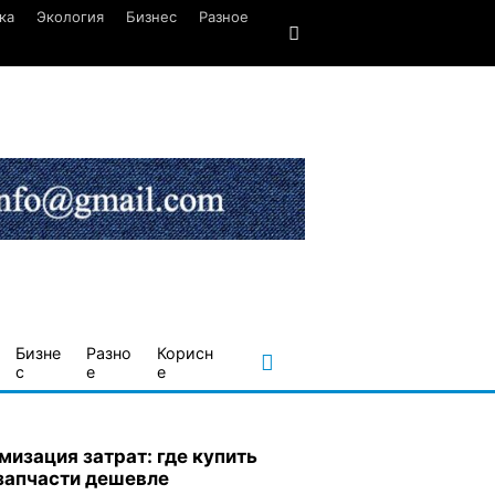
ка
Экология
Бизнес
Разное
Бизне
Разно
Корисн
с
е
е
мизация затрат: где купить
запчасти дешевле