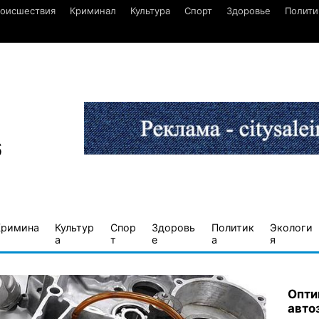
оисшествия
Криминал
Культура
Спорт
Здоровье
Полити
6
Кримина
Культур
Спор
Здоровь
Политик
Экологи
а
т
е
а
я
Опти
авто