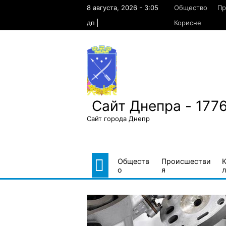
Skip
8 августа, 2026 - 3:05
Общество
Пр
to
content
дп
Корисне
Сайт Днепра - 177
Сайт города Днепр
Обществ
Происшестви
о
я
л