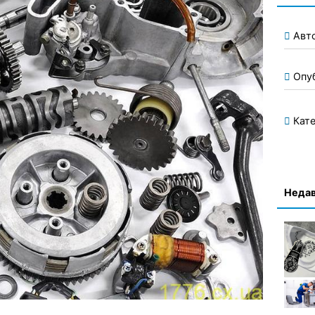
Авт
Опу
Кате
Недав