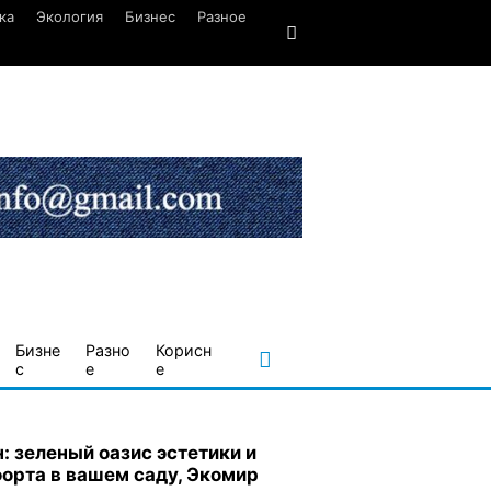
ка
Экология
Бизнес
Разное
Бизне
Разно
Корисн
с
е
е
н: зеленый оазис эстетики и
орта в вашем саду, Экомир