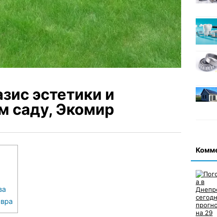
азис эстетики и
м саду, Экомир
Комм
ва
овра