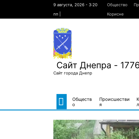
Skip
9 августа, 2026 - 3:20
Общество
Пр
to
content
пп
Корисне
Сайт Днепра - 177
Сайт города Днепр
Обществ
Происшестви
о
я
л