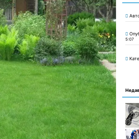
Авт
Опу
5:07
Кате
Недав