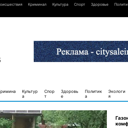
оисшествия
Криминал
Культура
Спорт
Здоровье
Полити
6
Кримина
Культур
Спор
Здоровь
Политик
Экологи
а
т
е
а
я
Газо
комф