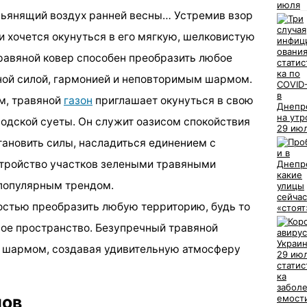
пьянящий воздух ранней весны… Устремив взор
 и хочется окунуться в его мягкую, шелковистую
равяной ковер способен преобразить любое
ной силой, гармонией и неповторимым шармом.
м, травяной
газон
приглашает окунуться в свою
родской суеты. Он служит оазисом спокойствия
тановить силы, насладиться единением с
стройство участков зелеными травяными
 популярным трендом.
остью преобразить любую территорию, будь то
ное пространство. Безупречный травяной
 шармом, создавая удивительную атмосферу
нов