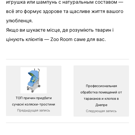
игрушка или шампунь с натуральным составом —
всё это формує здорове та щасливе життя вашого
улюбленця.
Якщо ви шукаєте місце, де розуміють тварин і
цінують клієнтів — Zoo Room саме для вас.
Профессиональная
обработка помещений от
ТОП причин придбати
тараканов и клопов в
сучасні коляски-тростини
Днепре
Предыдущая запись
Следующая запись