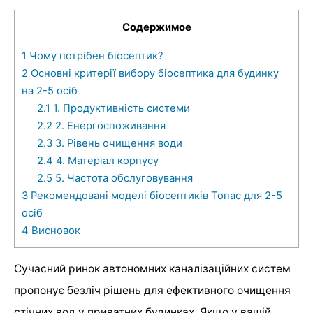
Содержимое
1
Чому потрібен біосептик?
2
Основні критерії вибору біосептика для будинку
на 2-5 осіб
2.1
1. Продуктивність системи
2.2
2. Енергоспоживання
2.3
3. Рівень очищення води
2.4
4. Матеріал корпусу
2.5
5. Частота обслуговування
3
Рекомендовані моделі біосептиків Топас для 2-5
осіб
4
Висновок
Сучасний ринок автономних каналізаційних систем
пропонує безліч рішень для ефективного очищення
стічних вод у приватних будинках. Якщо у вашій