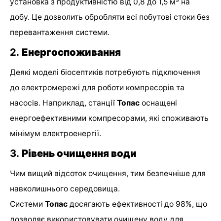
установка з продуктивністю від 0,8 до 1,5 м³ на
добу. Це дозволить обробляти всі побутові стоки без
перевантаження системи.
2.
Енергоспоживання
Деякі моделі біосептиків потребують підключення
до електромережі для роботи компресорів та
насосів. Наприклад, станції
Топас
оснащені
енергоефективними компресорами, які споживають
мінімум електроенергії.
3.
Рівень очищення води
Чим вищий відсоток очищення, тим безпечніше для
навколишнього середовища.
Системи
Топас
досягають ефективності до 98%, що
дозволяє використовувати очищену воду для