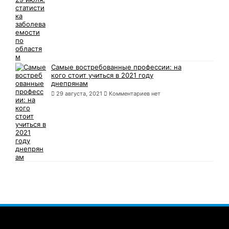
Самые востребованные профессии: на
кого стоит учиться в 2021 году
днепрянам
29 августа, 2021
Комментариев нет