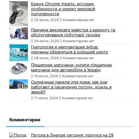
Бренд Chrome Hearts: история,
особенности и секрет мировой
популярности
29 июля, 2026
Комментариев нет
Причини викликати майстра з ремонту та
обслуговування побутової техніки
29 июля, 2026
Комментариев нет
Гнатология и имплантация зубов:
причины обратиться в хороший центр
28 июля, 2026
Комментариев нет
Підшипник маточини: купити підшипник
маточини для автомобіля в Україні
19 июля, 2026
Комментариев нет
Солнечные панели для дома: как они
работают в пасмурную погоду, дождь и
зимой?
17 июля, 2026
Комментариев нет
Комментарии
Погода в Днепре сегодня: прогноз на 29