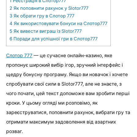
1
Реєстрація в Слотор777
2
Як поповнити рахунок у Slotor777
3
Як обрати гру в Слотор 777
4
Як використовувати бонуси на Слотор777
5
Як вивести виграш із Slotor777
6
Поради для успішної гри в Слотор777
Слотор 777
— це сучасне онлайн-казино, яке
пропонує широкий вибір ігор, зручний інтерфейс і
щедру бонусну програму. Якщо ви новачок і хочете
спробувати свої сили в Slotor777, але не знаєте, з
чого почати, цей текст допоможе вам зробити перші
кроки. У цьому огляді ми розповімо, як
зареєструватися, поповнити рахунок, вибрати гру та
отримати максимум задоволення від азартних
розваг.