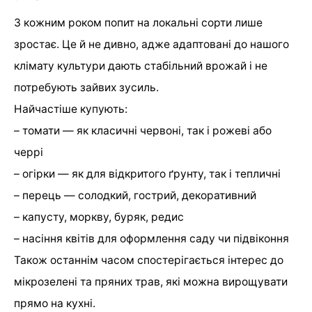
З кожним роком попит на локальні сорти лише
зростає. Це й не дивно, адже адаптовані до нашого
клімату культури дають стабільний врожай і не
потребують зайвих зусиль.
Найчастіше купують:
– томати — як класичні червоні, так і рожеві або
черрі
– огірки — як для відкритого ґрунту, так і тепличні
– перець — солодкий, гострий, декоративний
– капусту, моркву, буряк, редис
– насіння квітів для оформлення саду чи підвіконня
Також останнім часом спостерігається інтерес до
мікрозелені та пряних трав, які можна вирощувати
прямо на кухні.