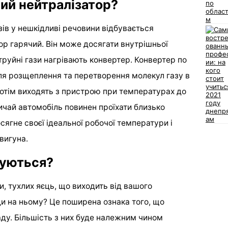
ий нейтралізатор?
ів у нешкідливі речовини відбувається
ор гарячий. Він може досягати внутрішньої
труйні гази нагрівають конвертер. Конвертер по
 для розщеплення та перетворення молекул газу в
потім виходять з пристрою при температурах до
ичай автомобіль повинен проїхати близько
ягне своєї ідеальної робочої температури і
вигуна.
суються?
и, тухлих яєць, що виходить від вашого
ди на ньому? Це поширена ознака того, що
аду. Більшість з них буде належним чином