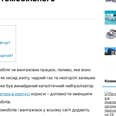
атор?
вартий?
обіля чи вантажівки працює, паливо, яке воно
 як оксид азоту, чадний газ та незгорілі залишки
Комм
еки був винайдений каталітичний нейтралізатор.
атори в корпусі
корисні – допомогти зменшити
білів.
мобілів і вантажівок у всьому світі додають