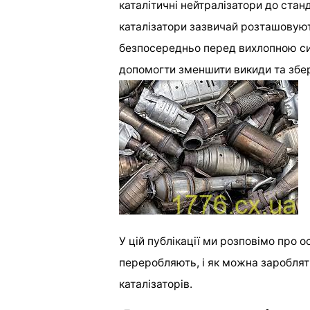
каталітичні нейтралізатори до стан
каталізатори зазвичай розташовуют
безпосередньо перед вихлопною си
допомогти зменшити викиди та збер
У цій публікації ми розповімо про ос
переробляють, і як можна заробляти
каталізаторів.