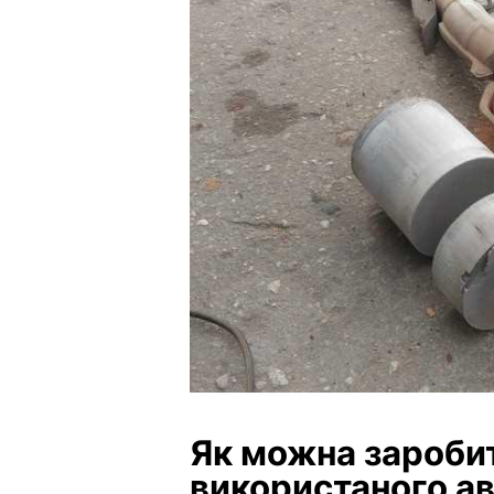
Як можна зароби
використаного а