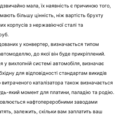
адзвичайно мала, їх наявність є причиною того,
 мають більшу цінність, ніж вартість брухту
их корпусів з нержавіючої сталі та
руб.
удованих у конвертер, визначається типом
втомоделлю, до якої він буде прикріплений.
я у вихлопній системі автомобіля, визначає
обхідну для відповідності стандартам викидів
го витраченого каталізатора також визначається
дь-який момент для платини, паладію та родію.
тановлюється нафтопереробними заводами
платять, залежить, скільки вам заплатить ваш