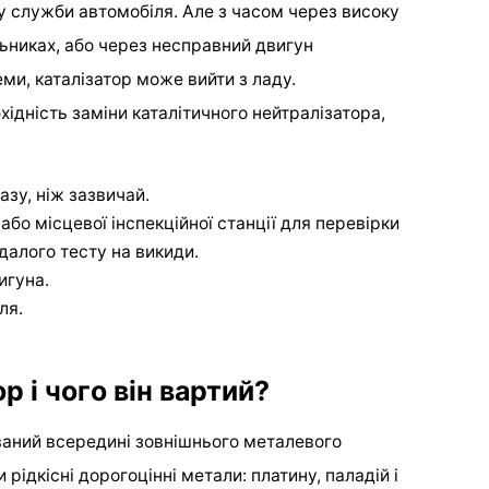
 служби автомобіля. Але з часом через високу
льниках, або через несправний двигун
еми, каталізатор може вийти з ладу.
хідність заміни каталітичного нейтралізатора,
зу, ніж зазвичай.
або місцевої інспекційної станції для перевірки
далого тесту на викиди.
игуна.
ля.
р і чого він вартий?
ований всередині зовнішнього металевого
 рідкісні дорогоцінні метали: платину, паладій і