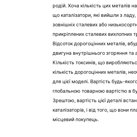
родій. Хоча кількість цих металів н
що каталізатори, які вийшли з ладу,
зовнішніх сталевих або низькосортн
прикріплених сталевих вихлопних т
Відсоток дорогоцінних металів, вб
двигуна внутрішнього згоряння та а
Кількість токсинів, що виробляютьс
кількість дорогоцінних металів, не
для цієї моделі. Вартість будь-яко
глобальною товарною вартістю в бу
Зрештою, вартість цієї деталі вс
каталізаторів, і від того, що вони 
місцевий покупець.