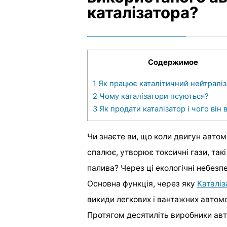
каталізатора?
Содержимое
1
Як працює каталітичний нейтраліз
2
Чому каталізатори псуються?
3
Як продати каталізатор і чого він 
Чи знаєте ви, що коли двигун автом
спалює, утворює токсичні гази, такі
палива? Через ці екологічні небезп
Основна функція, через яку
Каталіз
викиди легкових і вантажних автомо
Протягом десятиліть виробники авто