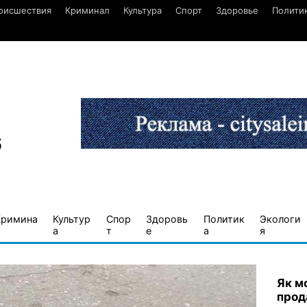
оисшествия
Криминал
Культура
Спорт
Здоровье
Полити
6
Кримина
Культур
Спор
Здоровь
Политик
Экологи
а
т
е
а
я
Як м
прод