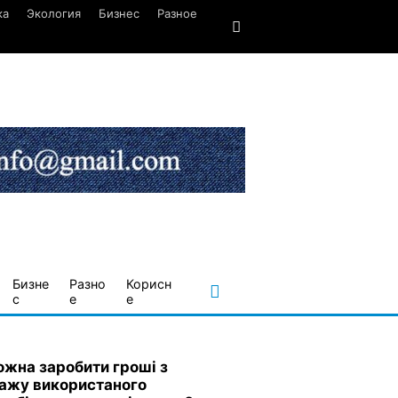
ка
Экология
Бизнес
Разное
Бизне
Разно
Корисн
с
е
е
ожна заробити гроші з
ажу використаного