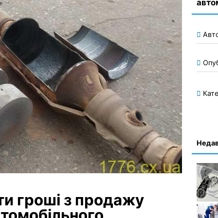
авто
Авт
Опу
Кате
Недав
ти гроші з продажу
втомобільного