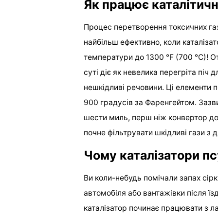
Як працює каталітичн
Процес перетворення токсичних газ
найбільш ефективно, коли каталізат
температури до 1300 °F (700 °C)! О
суті діє як невелика перегріта піч
нешкідливі речовини. Ці елементи 
900 градусів за Фаренгейтом. Зазв
шести миль, перш ніж конвертор дос
почне фільтрувати шкідливі гази з д
Чому каталізатори п
Ви коли-небудь помічали запах сірк
автомобіля або вантажівки після їз
каталізатор починає працювати з л