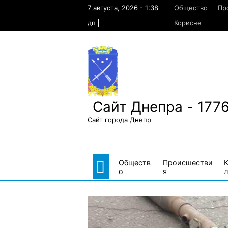
Skip
7 августа, 2026 - 1:38
Общество
Пр
to
content
дп
Корисне
Сайт Днепра - 177
Сайт города Днепр
Обществ
Происшестви
о
я
л