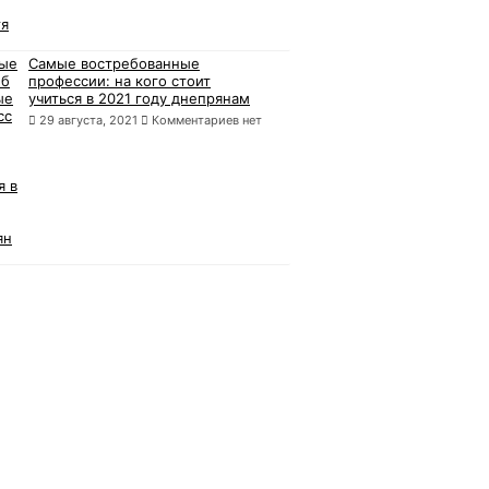
Самые востребованные
профессии: на кого стоит
учиться в 2021 году днепрянам
29 августа, 2021
Комментариев нет