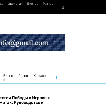
ка
Экология
Бизнес
Разное
Бизне
Разно
Корисн
с
е
е
тегии Победы в Игровых
матах: Руководство к