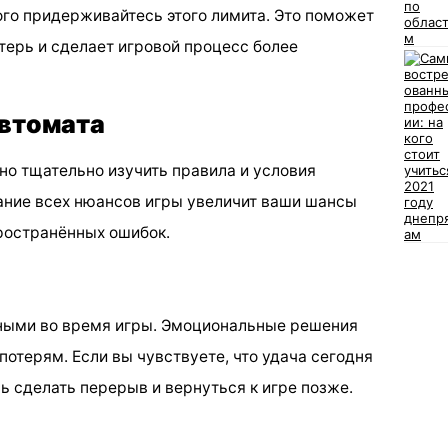
ого придерживайтесь этого лимита. Это поможет
ерь и сделает игровой процесс более
Автомата
но тщательно изучить правила и условия
нание всех нюансов игры увеличит ваши шансы
ространённых ошибок.
ными во время игры. Эмоциональные решения
отерям. Если вы чувствуете, что удача сегодня
сь сделать перерыв и вернуться к игре позже.