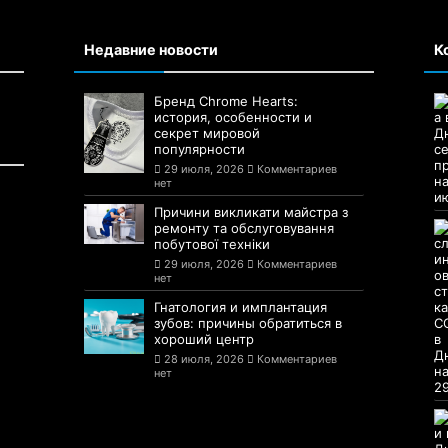
Недавние новости
К
Бренд Chrome Hearts:
история, особенности и
секрет мировой
популярности
29 июля, 2026
Комментариев
нет
Причини викликати майстра з
ремонту та обслуговування
побутової техніки
29 июля, 2026
Комментариев
нет
Гнатология и имплантация
зубов: причины обратиться в
хороший центр
28 июля, 2026
Комментариев
нет