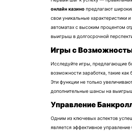
онлайн казино
предлагают широкий
свои уникальные характеристики и
автоматах с высоким процентом от
выигрыш в долгосрочной перспект
Игры с Возможность
Исследуйте игры, предлагающие б
возможности заработка, такие как
Эти функции не только увеличивают
дополнительные шансы на выигры
Управление Банкрол
Одним из ключевых аспектов успе
является эффективное управление 