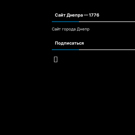
Сайт Днепра — 1776
Сайт города Днепр
Подписаться