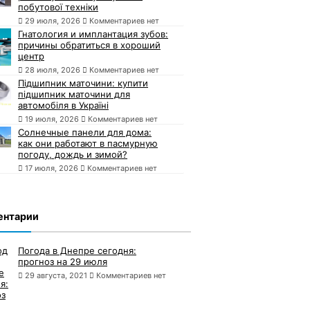
побутової техніки
29 июля, 2026
Комментариев нет
Гнатология и имплантация зубов:
причины обратиться в хороший
центр
28 июля, 2026
Комментариев нет
Підшипник маточини: купити
підшипник маточини для
автомобіля в Україні
19 июля, 2026
Комментариев нет
Солнечные панели для дома:
как они работают в пасмурную
погоду, дождь и зимой?
17 июля, 2026
Комментариев нет
ентарии
Погода в Днепре сегодня:
прогноз на 29 июля
29 августа, 2021
Комментариев нет