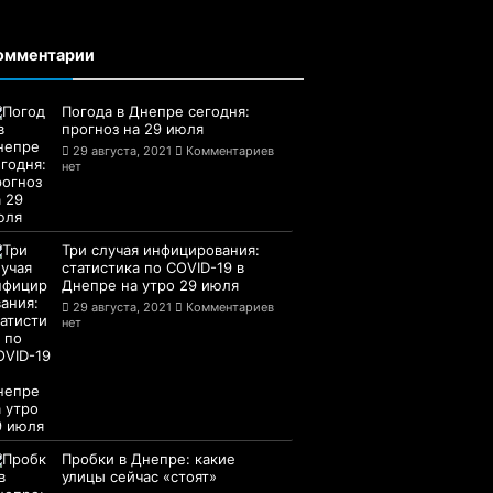
омментарии
Погода в Днепре сегодня:
прогноз на 29 июля
29 августа, 2021
Комментариев
нет
Три случая инфицирования:
статистика по COVID-19 в
Днепре на утро 29 июля
29 августа, 2021
Комментариев
нет
Пробки в Днепре: какие
улицы сейчас «стоят»