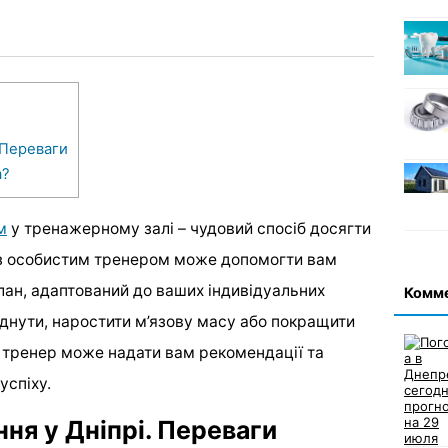
 Переваги
а?
м
у тренажерному залі – чудовий спосіб досягти
а з особистим тренером може допомогти вам
лан, адаптований до ваших індивідуальних
Комм
уднути, наростити м’язову масу або покращити
 тренер може надати вам рекомендації та
успіху.
ня у Дніпрі. Переваги