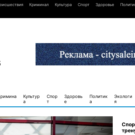
оисшествия
Криминал
Культура
Спорт
Здоровье
Полити
6
Кримина
Культур
Спор
Здоровь
Политик
Экологи
а
т
е
а
я
Спор
трен