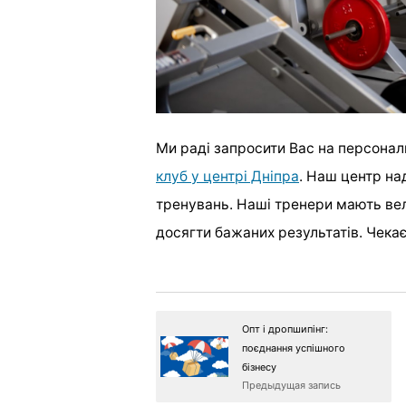
Ми раді запросити Вас на персона
клуб у центрі Дніпра
. Наш центр на
тренувань. Наші тренери мають вел
досягти бажаних результатів. Чекає
Опт і дропшипінг:
поєднання успішного
бізнесу
Предыдущая запись