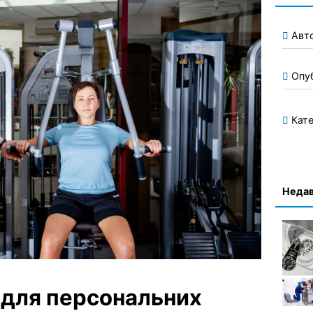
Авт
Опу
Кате
Недав
 для персональних