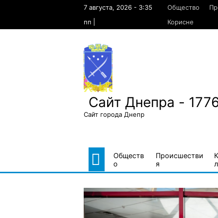
Skip
7 августа, 2026 - 3:35
Общество
Пр
to
content
пп
Корисне
Сайт Днепра - 177
Сайт города Днепр
Обществ
Происшестви
о
я
л