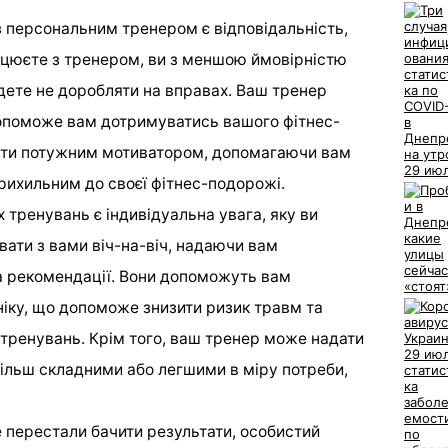
з персональним тренером є відповідальність,
ацюєте з тренером, ви з меншою ймовірністю
дете не доробляти на вправах. Ваш тренер
 допоможе вам дотримуватись вашого фітнес-
бути потужним мотиватором, допомагаючи вам
прихильним до своєї фітнес-подорожі.
тренувань є індивідуальна увага, яку ви
ати з вами віч-на-віч, надаючи вам
та рекомендації. Вони допоможуть вам
іку, що допоможе знизити ризик травм та
тренувань. Крім того, ваш тренер може надати
більш складними або легшими в міру потреби,
е перестали бачити результати, особистий