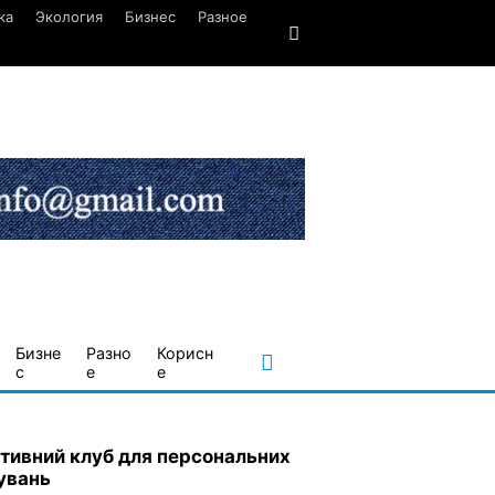
ка
Экология
Бизнес
Разное
Бизне
Разно
Корисн
с
е
е
тивний клуб для персональних
увань