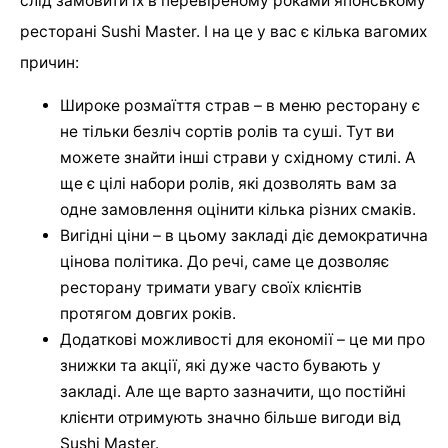
слід замовити їх в перевіреному роками японському
ресторані Sushi Master. І на це у вас є кілька вагомих
причин:
Широке розмаїття страв – в меню ресторану є
не тільки безліч сортів ролів та суші. Тут ви
можете знайти інші страви у східному стилі. А
ще є цілі набори ролів, які дозволять вам за
одне замовлення оцінити кілька різних смаків.
Вигідні ціни – в цьому закладі діє демократична
цінова політика. До речі, саме це дозволяє
ресторану тримати увагу своїх клієнтів
протягом довгих років.
Додаткові можливості для економії – це ми про
знижки та акції, які дуже часто бувають у
закладі. Але ще варто зазначити, що постійні
клієнти отримують значно більше вигоди від
Sushi Master.