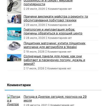
особенности и секрет мировой
популярности
29 июля, 2026
Комментариев нет
Причини викликати майстра з ремонту та
обслуговування побутової техніки
29 июля, 2026
Комментариев нет
Гнатология и имплантация зубов:
причины обратиться в хороший центр
28 июля, 2026
Комментариев нет
Підшипник маточини: купити підшипник
маточини для автомобіля в Україні
19 июля, 2026
Комментариев нет
Солнечные панели для дома: как они
работают в пасмурную погоду, дождь и
зимой?
17 июля, 2026
Комментариев нет
Комментарии
Погода в Днепре сегодня: прогноз на 29
июля
29 августа, 2021
Комментариев нет