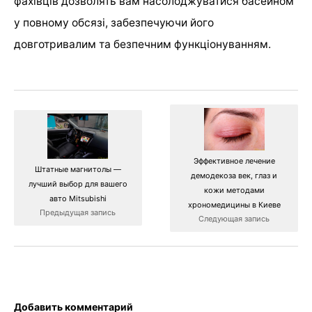
фахівців дозволять вам насолоджуватися басейном
у повному обсязі, забезпечуючи його
довготривалим та безпечним функціонуванням.
Эффективное лечение
Штатные магнитолы —
демодекоза век, глаз и
лучший выбор для вашего
кожи методами
авто Mitsubishi
хрономедицины в Киеве
Предыдущая запись
Следующая запись
Добавить комментарий