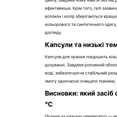
циклу, завдяки чому навіть без на
ефективніше. Крім того, гелі зазви
волокон і колір зберігаються кращ
кольорового та синтетичного одягу,
догляду.
Капсули та низькі те
Капсули для прання поєднують кіль
дозуванні. Завдяки розчинній оболо
воді, забезпечуючи стабільний рез
змогу одночасно очищати тканини, зб
Висновки: який засіб
°C
Прання за низьких температур — еф