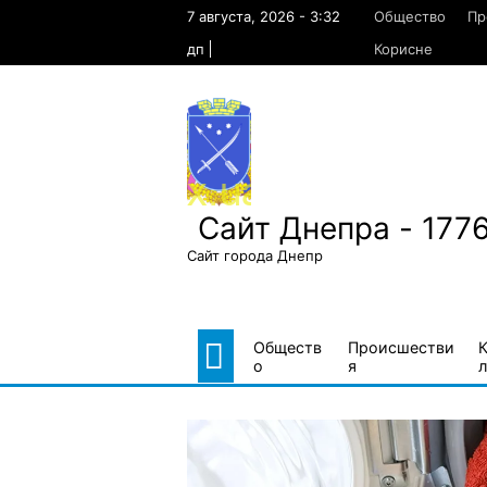
Skip
7 августа, 2026 - 3:32
Общество
Пр
to
content
дп
Корисне
Сайт Днепра - 177
Сайт города Днепр
Обществ
Происшестви
о
я
л