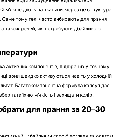
грівання води забруднення видаляються
чай м’якше діють на тканини: через це структура
е. Саме тому гелі часто вибирають для прання
 а також речей, які потребують дбайливого
мператури
ка активних компонентів, підібраних у точному
нці вони швидко активуються навіть у холодній
ультат. Багатокомпонентна формула капсул дає
ерігати їхню м’якість і захищати колір.
 обрати для прання за 20–30
ективний і дбайливий спосіб догляду за одягом