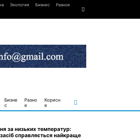
ка
Экология
Бизнес
Разное
Бизне
Разно
Корисн
с
е
е
ня за низьких температур:
 засіб справляється найкраще