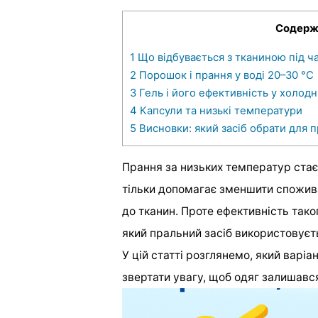
Содерж
1
Що відбувається з тканиною під ч
2
Порошок і прання у воді 20–30 °C
3
Гель і його ефективність у холодн
4
Капсули та низькі температури
5
Висновки: який засіб обрати для п
Прання за низьких температур стає
тільки допомагає зменшити спожива
до тканин. Проте ефективність тако
який пральний засіб використовуєт
У цій статті розглянемо, який варі
звертати увагу, щоб одяг залишавс