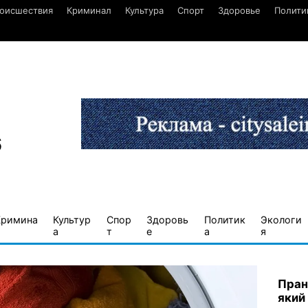
оисшествия
Криминал
Культура
Спорт
Здоровье
Полити
6
Кримина
Культур
Спор
Здоровь
Политик
Экологи
а
т
е
а
я
Пран
який