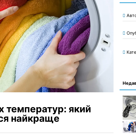
Авт
Опу
Кате
Недав
х температур: який
ься найкраще