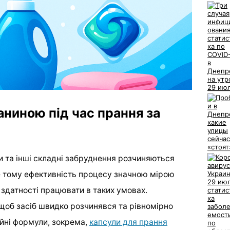
аниною під час прання за
и та інші складні забруднення розчиняються
ме тому ефективність процесу значною мірою
 здатності працювати в таких умовах.
 щоб засіб швидко розчинявся та рівномірно
йні формули, зокрема,
капсули для прання