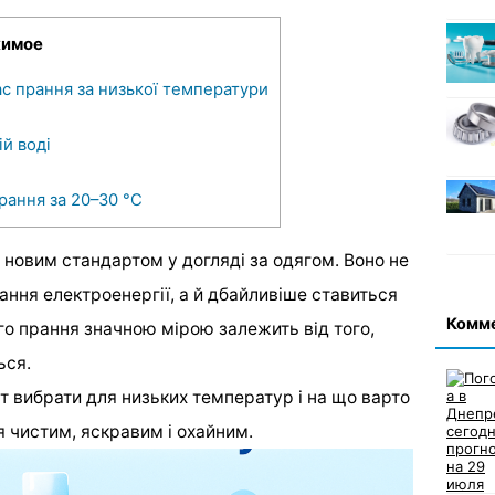
имое
ас прання за низької температури
ій воді
рання за 20–30 °C
 новим стандартом у догляді за одягом. Воно не
ння електроенергії, а й дбайливіше ставиться
Комм
го прання значною мірою залежить від того,
ься.
ант вибрати для низьких температур і на що варто
я чистим, яскравим і охайним.