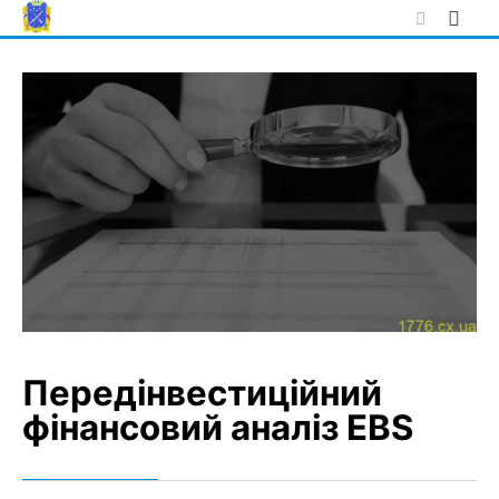
Skip
to
content
Передінвестиційний
фінансовий аналіз EBS