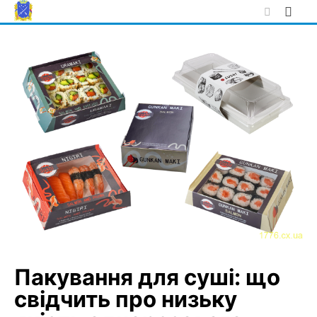
Skip
to
content
Пакування для суші: що
свідчить про низьку