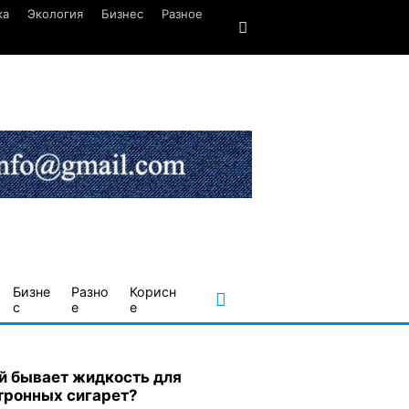
ка
Экология
Бизнес
Разное
Бизне
Разно
Корисн
с
е
е
й бывает жидкость для
тронных сигарет?