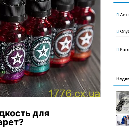
Авт
Опу
Кате
Недав
дкость для
арет?