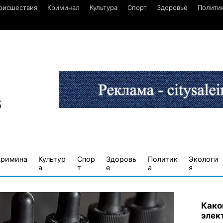
оисшествия
Криминал
Культура
Спорт
Здоровье
Полити
6
Кримина
Культур
Спор
Здоровь
Политик
Экологи
а
т
е
а
я
Како
элек