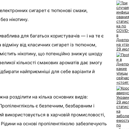
електронних сигарет є тютюнові смаки,
без нікотину.
ваблива для багатьох користувачів — і на те є
а відміну від класичних сигарет із тютюном,
містить нікотину, що потенційно знижує шкоду
 великої кількості смакових ароматів дає змогу
дбирати найприємніші для себе варіанти й
на розділити на кілька основних видів:
Пропіленгліколь є безпечним, безбарвним і
й використовується в харчовій промисловості,
 Рідини на основі пропіленгліколю забезпечують