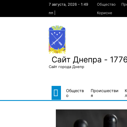
Skip
7 августа, 2026 - 1:49
Общество
Пр
to
content
пп
Корисне
Сайт Днепра - 177
Сайт города Днепр
Обществ
Происшестви
о
я
л