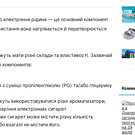
бо електронна рідина — це основний компонент
ористання вона нагрівається й перетворюється
уть мати різні склади та властивості. Зазвичай
х компонентів:
з суміші пропіленгліколю (PG) та/або гліцерину
Комм
жуть використовуватися різні ароматизатори,
паріння електронних сигарет.
их сигарет може містити різну кількість
бо взагалі не містити його.