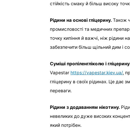
стійкість смаку й більш високу точк
Рідини на основі гліцерину.
Також ч
промисловості та медичних препара
точку кипіння й важчі, ніж рідини 
забезпечити більш щільний дим і с
Суміші пропіленгліколю і гліцерину
Vapestar
https://vapestar.kiev.ua/
, п
гліцерину в своїх рідинах. Це дає з
переваги.
Рідини з додаванням нікотину.
Ріди
невеликих до дуже високих концентр
який потрібен.