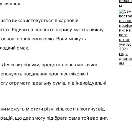
у кипіння.
асто використовується в харчовій
тах. Рідини на основі гліцерину мають нижчу
на основі пропіленгліколю. Вони можуть
олодкий смак.
.
Деякі виробники, представлені в магазині
ропонують поєднання пропіленгліколю і
могу отримати ідеальну суміш під індивідуальні
ни можуть містити різні кількості нікотину: від
ацій, що дає змогу підібрати саме той варіант,