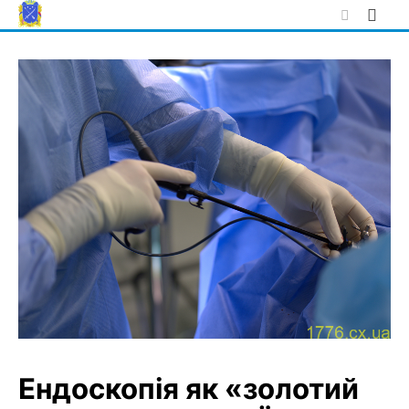
Skip
to
content
Ендоскопія як «золотий