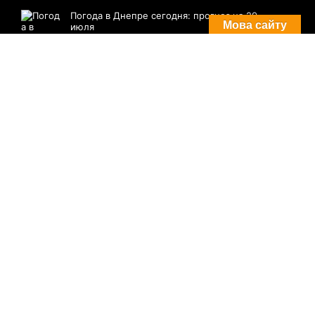
причины обратиться в хороший центр
28 июля, 2026
Комментариев нет
Мова сайту
Комментарии
Погода в Днепре сегодня: прогноз на 29
июля
29 августа, 2021
Комментариев нет
Три случая инфицирования: статистика
по COVID-19 в Днепре на утро 29 июля
29 августа, 2021
Комментариев нет