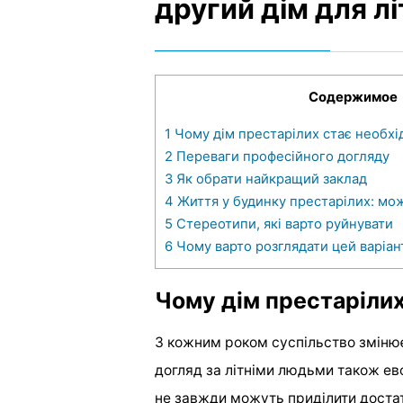
другий дім для л
Содержимое
1
Чому дім престарілих стає необхі
2
Переваги професійного догляду
3
Як обрати найкращий заклад
4
Життя у будинку престарілих: мож
5
Стереотипи, які варто руйнувати
6
Чому варто розглядати цей варіан
Чому дім престарілих
З кожним роком суспільство змінює
догляд за літніми людьми також ев
не завжди можуть приділити достат