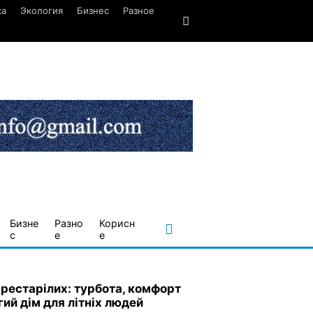
ка
Экология
Бизнес
Разное
Бизне
Разно
Корисн
с
е
е
престарілих: турбота, комфорт
гий дім для літніх людей