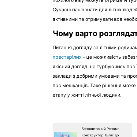
похилого віку можуть отримати турб
Сучасні пансіонати для літніх люд
активними та отримувати все необх
Чому варто розглядат
Питання догляду за літніми родич
престарілих
– це можливість забезп
якісний догляд, не турбуючись про 
заклади з добрими умовами та проф
про мешканців. Таке рішення може с
етапу у житті літньої людини.
Безкоштовний Резюме
Конструктор: Шлях до