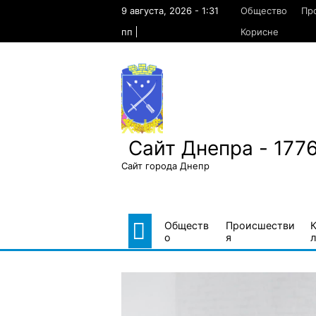
Skip
9 августа, 2026 - 1:31
Общество
Пр
to
content
пп
Корисне
Сайт Днепра - 177
Сайт города Днепр
Обществ
Происшестви
о
я
л