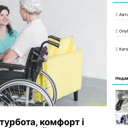
Авт
Опу
Кате
Недав
 турбота, комфорт і