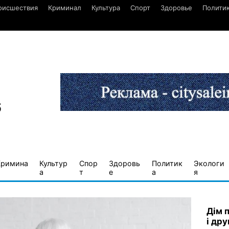
оисшествия
Криминал
Культура
Спорт
Здоровье
Полити
6
Кримина
Культур
Спор
Здоровь
Политик
Экологи
а
т
е
а
я
Дім 
і дру