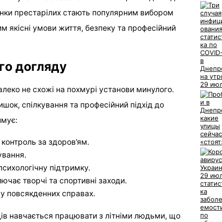
инки престарілих стають популярним вибором
ним якісні умови життя, безпеку та професійний
го догляду
алеко не схожі на похмурі установи минулого.
ишок, спілкування та професійний підхід до
имує:
 контроль за здоров’ям.
ування.
психологічну підтримку.
лючає творчі та спортивні заходи.
 у повсякденних справах.
дів навчається працювати з літніми людьми, що