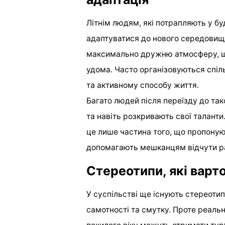
Літнім людям, які потрапляють у б
адаптуватися до нового середовищ
максимально дружню атмосферу, щ
удома. Часто організовуються спіль
та активному способу життя.
Багато людей після переїзду до так
та навіть розкривають свої таланти
це лише частина того, що пропонуют
допомагають мешканцям відчути ра
Стереотипи, які варт
У суспільстві ще існують стереотип
самотності та смутку. Проте реаль