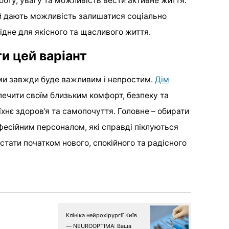
оту, увагу та можливість вести активне життя.
ей дають можливість залишатися соціально
ідне для якісного та щасливого життя.
и цей варіант
ами завжди буде важливим і непростим.
Дім
ечити своїм близьким комфорт, безпеку та
їхнє здоров’я та самопочуття. Головне – обирати
есійним персоналом, які справді піклуються
тати початком нового, спокійного та радісного
Клініка нейрохірургії Київ
— NEUROOPTIMA: Ваша