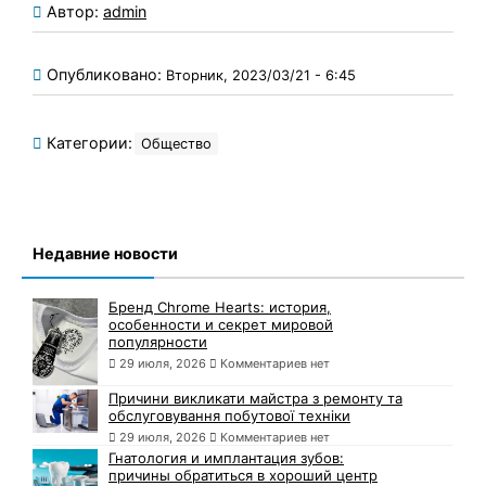
Автор:
admin
Опубликовано:
Вторник, 2023/03/21 - 6:45
Категории:
Общество
Недавние новости
Бренд Chrome Hearts: история,
особенности и секрет мировой
популярности
29 июля, 2026
Комментариев нет
Причини викликати майстра з ремонту та
обслуговування побутової техніки
29 июля, 2026
Комментариев нет
Гнатология и имплантация зубов:
причины обратиться в хороший центр