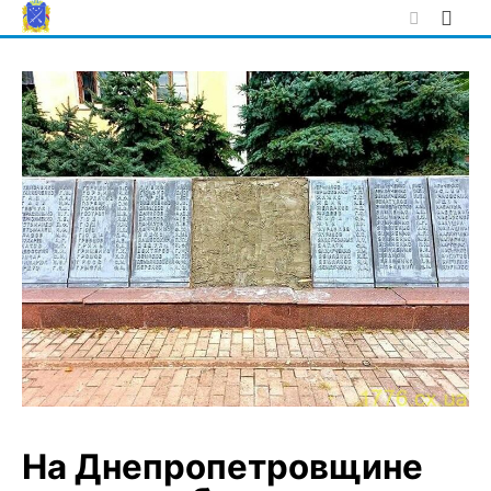
Skip
to
content
На Днепропетровщине