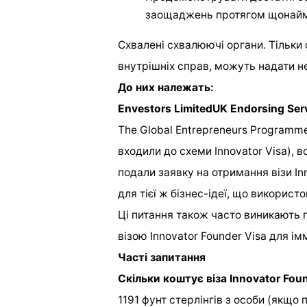
заощаджень протягом щонайме
Схвалені схвалюючі органи. Тільки 
внутрішніх справ, можуть надати н
До них належать:
Envestors LimitedUK Endorsing Serv
The Global Entrepreneurs Programm
входили до схеми Innovator Visa), 
подали заявку на отримання візи Inn
для тієї ж бізнес-ідеї, що використ
Ці питання також часто виникають пр
візою Innovator Founder Visa для імм
Часті запитання
Скільки коштує віза Innovator Fou
1191 фунт стерлінгів з особи (якщо