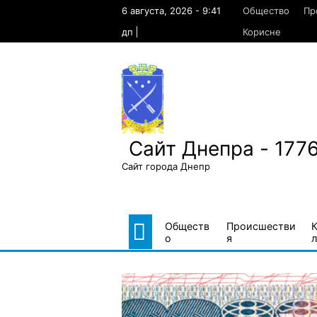
Skip
6 августа, 2026 - 9:41
Общество
Пр
to
content
дп
Корисне
Сайт Днепра - 177
Сайт города Днепр
Обществ
Происшестви
о
я
л