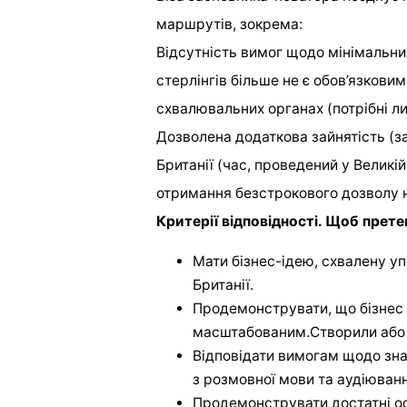
маршрутів, зокрема:
Відсутність вимог щодо мінімальних 
стерлінгів більше не є обов’язкови
схвалювальних органах (потрібні ли
Дозволена додаткова зайнятість (з
Британії (час, проведений у Великій
отримання безстрокового дозволу н
Критерії відповідності. Щоб прете
Мати бізнес-ідею, схвалену 
Британії.
Продемонструвати, що бізнес 
масштабованим.Створили або з
Відповідати вимогам щодо зна
з розмовної мови та аудіюванн
Продемонструвати достатні осо