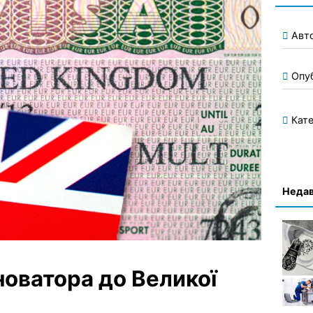
Авт
Опу
Кате
Недав
новатора до Великої