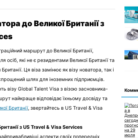
тора до Великої Британії з
ices
граційний маршрут до Великої Британії,
я осіб, які не є резидентами Великої Британії та
Британії. Ця віза замінює як візу новатора, так і
спрощений шлях для іноземних підприємців.
ь візу Global Talent Visa з візою засновника-
Комм
шрут найкраще відповідає їхньому досвіду та
кої Британії
, звертайтесь в US Travel & Visa
итанії з US Travel & Visa Services
найпривабливіші аспекти своїх попередніх