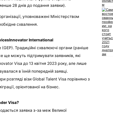
нше 28 днів до подання заявки).
організації, уповноважені Міністерством
еобхідне схвалення.
icesInnovator International
e (GEP). Традиційні схвалюючі органи (раніше
все ще можуть підтримувати заявників, які
ovator Visa до 13 квітня 2023 року, але лише
овувалася в їхній попередній заявці.
и розгляді візи Global Talent Visa порівняно з
іграції, орієнтованої на бізнес.
nder Visa?
 подається заявка з-за меж Великої