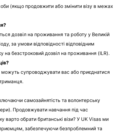
 особи (якщо продовжити або змінити візу в межах
ня?
ься дозвіл на проживання та роботу у Великій
ріоду, за умови відповідності відповідним
у на безстроковий дозвіл на проживання (ILR).
ців?
ці можуть супроводжувати вас або приєднатися
утриманця.
включаючи самозайнятість та волонтерську
нери). Продовжувати навчання під час
му варто обрати британські візи? У UK Visas ми
ідприємцям, забезпечуючи безпроблемний та