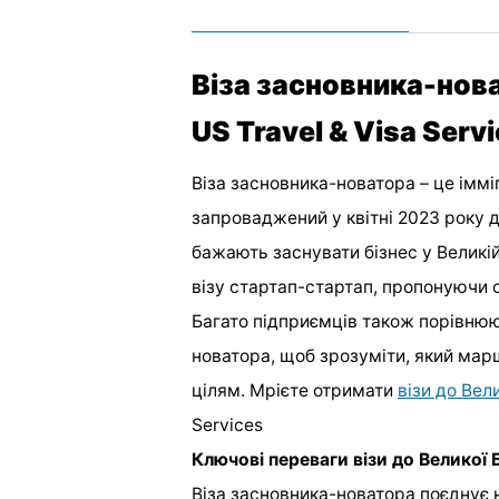
Віза засновника-нова
US Travel & Visa Serv
Віза засновника-новатора – це іммі
запроваджений у квітні 2023 року дл
бажають заснувати бізнес у Великій 
візу стартап-стартап, пропонуючи 
Багато підприємців також порівнюют
новатора, щоб зрозуміти, який мар
цілям. Мрієте отримати
візи до Вели
Services
Ключові переваги візи до Великої Бр
Віза засновника-новатора поєднує 