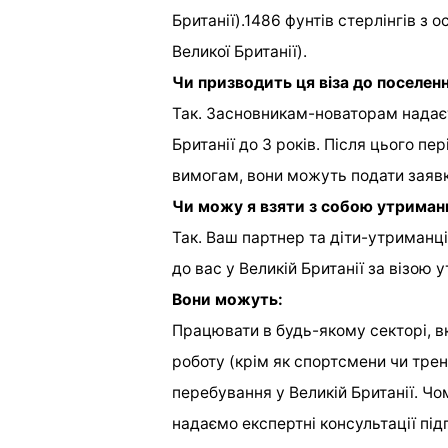
Британії).1486 фунтів стерлінгів з
Великої Британії).
Чи призводить ця віза до поселен
Так. Засновникам-новаторам надаєт
Британії до 3 років. Після цього пе
вимогам, вони можуть подати заявк
Чи можу я взяти з собою утриман
Так. Ваш партнер та діти-утриман
до вас у Великій Британії за візою 
Вони можуть:
Працювати в будь-якому секторі, 
роботу (крім як спортсмени чи тре
перебування у Великій Британії. Чо
надаємо експертні консультації п