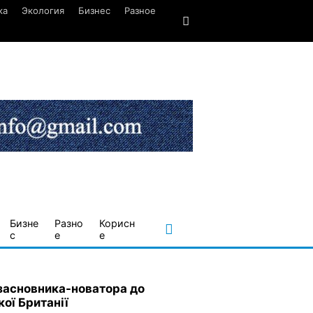
ка
Экология
Бизнес
Разное
Бизне
Разно
Корисн
с
е
е
 засновника-новатора до
кої Британії