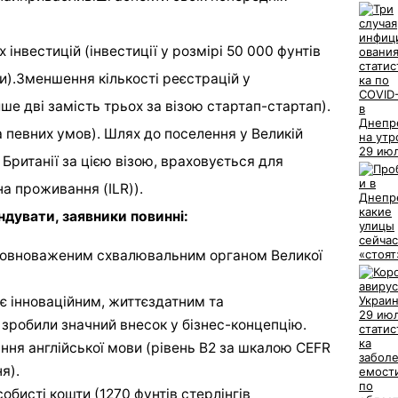
інвестицій (інвестиції у розмірі 50 000 фунтів
ми).Зменшення кількості реєстрацій у
ше дві замість трьох за візою стартап-стартап).
а певних умов). Шлях до поселення у Великій
 Британії за цією візою, враховується для
а проживання (ILR)).
ндувати, заявники повинні:
уповноваженим схвалювальним органом Великої
є інноваційним, життєздатним та
робили значний внесок у бізнес-концепцію.
ння англійської мови (рівень B2 за шкалою CEFR
я).
бисті кошти (1270 фунтів стерлінгів