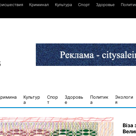
оисшествия
Криминал
Культура
Спорт
Здоровье
Полити
6
Кримина
Культур
Спор
Здоровь
Политик
Экологи
а
т
е
а
я
Віза
Вели