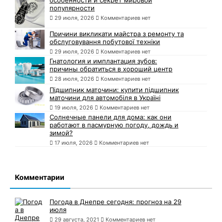
особенности и секрет мировой
популярности
29 июля, 2026
Комментариев нет
Причини викликати майстра з ремонту та
обслуговування побутової техніки
29 июля, 2026
Комментариев нет
Гнатология и имплантация зубов:
причины обратиться в хороший центр
28 июля, 2026
Комментариев нет
Підшипник маточини: купити підшипник
маточини для автомобіля в Україні
19 июля, 2026
Комментариев нет
Солнечные панели для дома: как они
работают в пасмурную погоду, дождь и
зимой?
17 июля, 2026
Комментариев нет
Комментарии
Погода в Днепре сегодня: прогноз на 29
июля
29 августа, 2021
Комментариев нет