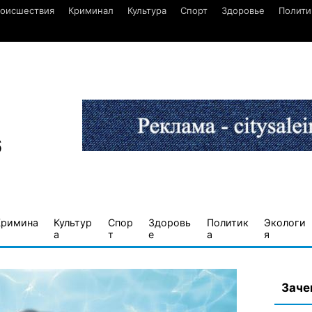
оисшествия
Криминал
Культура
Спорт
Здоровье
Полити
6
Кримина
Культур
Спор
Здоровь
Политик
Экологи
а
т
е
а
я
Заче