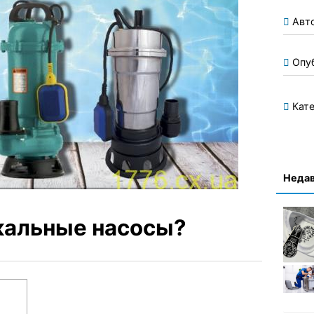
Авт
Опу
Кате
Недав
кальные насосы?