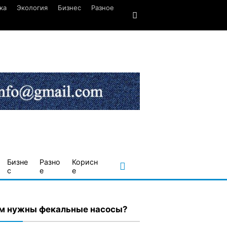
ка
Экология
Бизнес
Разное
Бизне
Разно
Корисн
с
е
е
м нужны фекальные насосы?