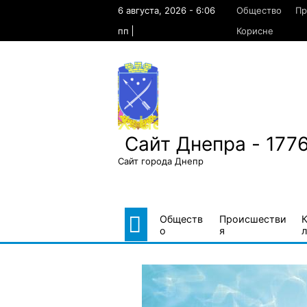
Skip
6 августа, 2026 - 6:06
Общество
Пр
to
content
пп
Корисне
Сайт Днепра - 177
Сайт города Днепр
Обществ
Происшестви
о
я
л