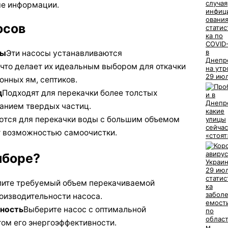
е информации.
осов
сы
Эти насосы устанавливаются
 что делает их идеальным выбором для откачки
онных ям, септиков.
д
Подходят для перекачки более толстых
анием твердых частиц.
ются для перекачки воды с большим объемом
т возможностью самоочистки.
ыборе?
ите требуемый объем перекачиваемой
оизводительности насоса.
ность
Выберите насос с оптимальной
том его энергоэффективности.